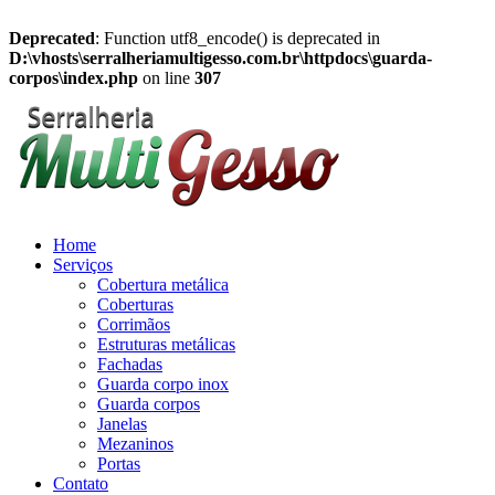
Deprecated
: Function utf8_encode() is deprecated in
D:\vhosts\serralheriamultigesso.com.br\httpdocs\guarda-
corpos\index.php
on line
307
Home
Serviços
Cobertura metálica
Coberturas
Corrimãos
Estruturas metálicas
Fachadas
Guarda corpo inox
Guarda corpos
Janelas
Mezaninos
Portas
Contato