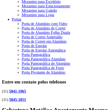
Mezanino para Escritório
Mezanino para Estacionamento
Mezanino para Galpão
Mezanino para Lojas
Portas
Porta de Alumínio com Vidro
Porta de Alumínio de Correr
Porta de Alumínio Folha Dupla
Porta de Correr Antirruído
Porta de Correr em Alumínio
Porta de Enrolar
Porta de Enrolar Automática
Porta Pantográfica
Porta Pantográfica Alumínio
Porta Pantográfica de Alumínio
Porta Pantográfica de Ferro
Porta Pivotante de Alumínio
Entre em contato pelos telefones
(11)
5841-1965
(11)
5845-1851