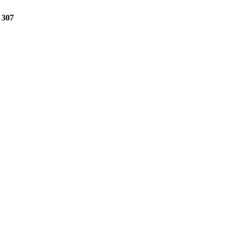
e
307