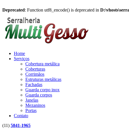
Deprecated
: Function utf8_encode() is deprecated in
D:\vhosts\serr
Home
Serviços
Cobertura metálica
Coberturas
Corrimãos
Estruturas metálicas
Fachadas
Guarda corpo inox
Guarda corpos
Janelas
Mezaninos
Portas
Contato
(11)
5841-1965