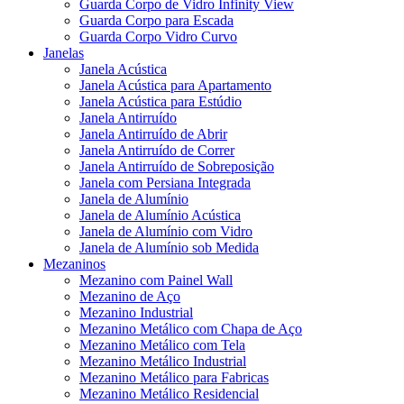
Guarda Corpo de Vidro Infinity View
Guarda Corpo para Escada
Guarda Corpo Vidro Curvo
Janelas
Janela Acústica
Janela Acústica para Apartamento
Janela Acústica para Estúdio
Janela Antirruído
Janela Antirruído de Abrir
Janela Antirruído de Correr
Janela Antirruído de Sobreposição
Janela com Persiana Integrada
Janela de Alumínio
Janela de Alumínio Acústica
Janela de Alumínio com Vidro
Janela de Alumínio sob Medida
Mezaninos
Mezanino com Painel Wall
Mezanino de Aço
Mezanino Industrial
Mezanino Metálico com Chapa de Aço
Mezanino Metálico com Tela
Mezanino Metálico Industrial
Mezanino Metálico para Fabricas
Mezanino Metálico Residencial