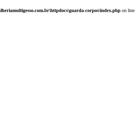
alheriamultigesso.com.br\httpdocs\guarda-corpos\index.php
on lin