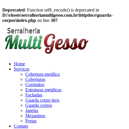
Deprecated
: Function utf8_encode() is deprecated in
D:\vhosts\serralheriamultigesso.com.br\httpdocs\guarda-
corpos\index.php
on line
307
Home
Serviços
Cobertura metálica
Coberturas
Corrimãos
Estruturas metálicas
Fachadas
Guarda corpo inox
Guarda corpos
Janelas
Mezaninos
Portas
Contato