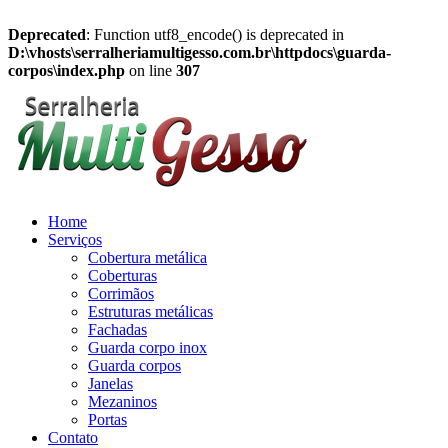
Deprecated
: Function utf8_encode() is deprecated in
D:\vhosts\serralheriamultigesso.com.br\httpdocs\guarda-
corpos\index.php
on line
307
Home
Serviços
Cobertura metálica
Coberturas
Corrimãos
Estruturas metálicas
Fachadas
Guarda corpo inox
Guarda corpos
Janelas
Mezaninos
Portas
Contato