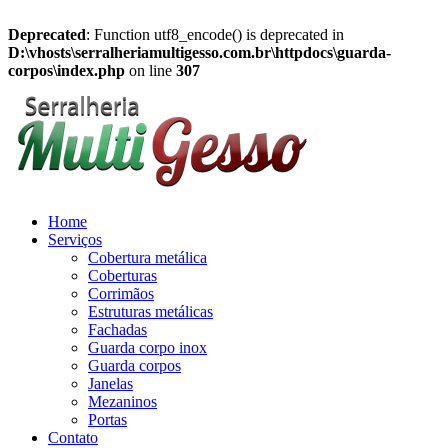
Deprecated
: Function utf8_encode() is deprecated in
D:\vhosts\serralheriamultigesso.com.br\httpdocs\guarda-
corpos\index.php
on line
307
Home
Serviços
Cobertura metálica
Coberturas
Corrimãos
Estruturas metálicas
Fachadas
Guarda corpo inox
Guarda corpos
Janelas
Mezaninos
Portas
Contato