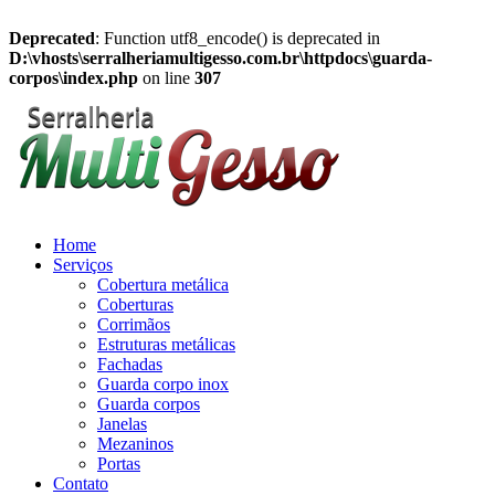
Deprecated
: Function utf8_encode() is deprecated in
D:\vhosts\serralheriamultigesso.com.br\httpdocs\guarda-
corpos\index.php
on line
307
Home
Serviços
Cobertura metálica
Coberturas
Corrimãos
Estruturas metálicas
Fachadas
Guarda corpo inox
Guarda corpos
Janelas
Mezaninos
Portas
Contato