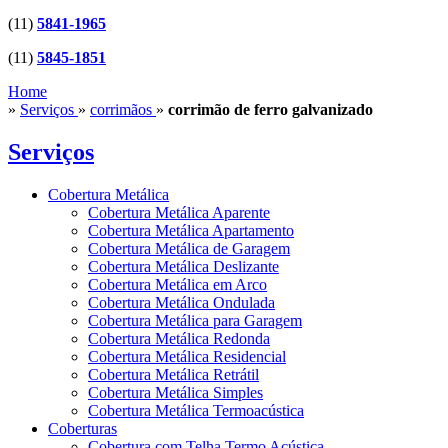
(11)
5841-1965
(11)
5845-1851
Home
»
Serviços
»
corrimãos
»
corrimão de ferro galvanizado
Serviços
Cobertura Metálica
Cobertura Metálica Aparente
Cobertura Metálica Apartamento
Cobertura Metálica de Garagem
Cobertura Metálica Deslizante
Cobertura Metálica em Arco
Cobertura Metálica Ondulada
Cobertura Metálica para Garagem
Cobertura Metálica Redonda
Cobertura Metálica Residencial
Cobertura Metálica Retrátil
Cobertura Metálica Simples
Cobertura Metálica Termoacústica
Coberturas
Cobertura com Telha Termo Acústica