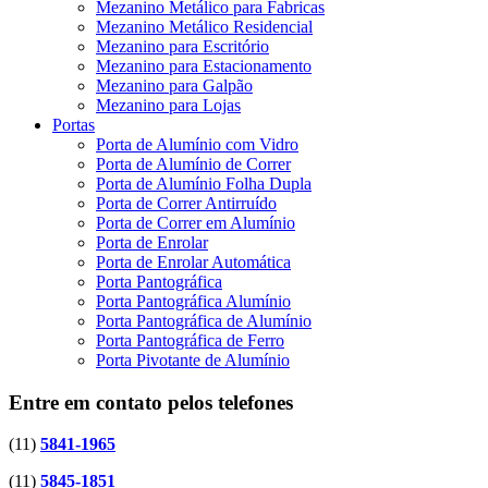
Mezanino Metálico para Fabricas
Mezanino Metálico Residencial
Mezanino para Escritório
Mezanino para Estacionamento
Mezanino para Galpão
Mezanino para Lojas
Portas
Porta de Alumínio com Vidro
Porta de Alumínio de Correr
Porta de Alumínio Folha Dupla
Porta de Correr Antirruído
Porta de Correr em Alumínio
Porta de Enrolar
Porta de Enrolar Automática
Porta Pantográfica
Porta Pantográfica Alumínio
Porta Pantográfica de Alumínio
Porta Pantográfica de Ferro
Porta Pivotante de Alumínio
Entre em contato pelos telefones
(11)
5841-1965
(11)
5845-1851