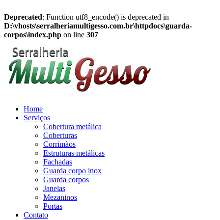
Deprecated
: Function utf8_encode() is deprecated in
D:\vhosts\serralheriamultigesso.com.br\httpdocs\guarda-
corpos\index.php
on line
307
Home
Serviços
Cobertura metálica
Coberturas
Corrimãos
Estruturas metálicas
Fachadas
Guarda corpo inox
Guarda corpos
Janelas
Mezaninos
Portas
Contato