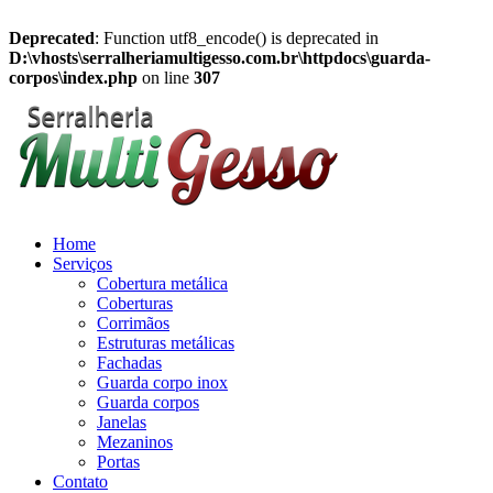
Deprecated
: Function utf8_encode() is deprecated in
D:\vhosts\serralheriamultigesso.com.br\httpdocs\guarda-
corpos\index.php
on line
307
Home
Serviços
Cobertura metálica
Coberturas
Corrimãos
Estruturas metálicas
Fachadas
Guarda corpo inox
Guarda corpos
Janelas
Mezaninos
Portas
Contato