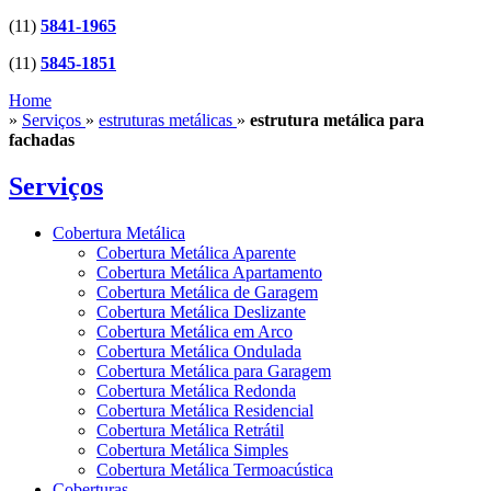
(11)
5841-1965
(11)
5845-1851
Home
»
Serviços
»
estruturas metálicas
»
estrutura metálica para
fachadas
Serviços
Cobertura Metálica
Cobertura Metálica Aparente
Cobertura Metálica Apartamento
Cobertura Metálica de Garagem
Cobertura Metálica Deslizante
Cobertura Metálica em Arco
Cobertura Metálica Ondulada
Cobertura Metálica para Garagem
Cobertura Metálica Redonda
Cobertura Metálica Residencial
Cobertura Metálica Retrátil
Cobertura Metálica Simples
Cobertura Metálica Termoacústica
Coberturas