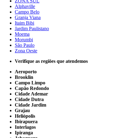
ZONA SUL
Alphaville
Campo Belo
Granja Viana
Itaim Bibi
Jardim Paulistano
Moema
Morumbi
São Paulo
Zona Oeste
Verifique as regiões que atendemos
Aeroporto
Brooklin
Campo Limpo
Capão Redondo
Cidade Ademar
Cidade Dutra
Cidade Jardim
Grajau
Heliópolis
Ibirapuera
Interlagos
Ipiranga