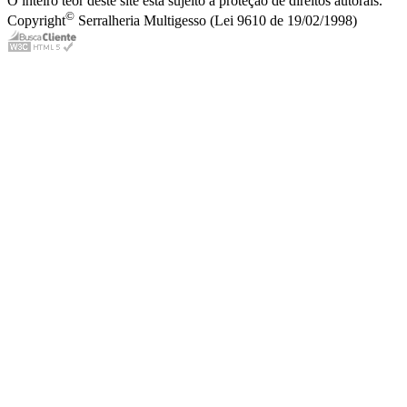
O inteiro teor deste site está sujeito à proteção de direitos autorais.
©
Copyright
Serralheria Multigesso (Lei 9610 de 19/02/1998)