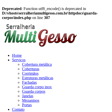
Deprecated
: Function utf8_encode() is deprecated in
D:\vhosts\serralheriamultigesso.com.br\httpdocs\guarda-
corpos\index.php
on line
307
Home
Serviços
Cobertura metálica
Coberturas
Corrimãos
Estruturas metálicas
Fachadas
Guarda corpo inox
Guarda corpos
Janelas
Mezaninos
Portas
Contato