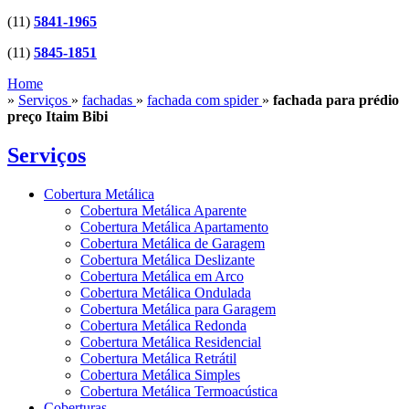
(11)
5841-1965
(11)
5845-1851
Home
»
Serviços
»
fachadas
»
fachada com spider
»
fachada para prédio
preço Itaim Bibi
Serviços
Cobertura Metálica
Cobertura Metálica Aparente
Cobertura Metálica Apartamento
Cobertura Metálica de Garagem
Cobertura Metálica Deslizante
Cobertura Metálica em Arco
Cobertura Metálica Ondulada
Cobertura Metálica para Garagem
Cobertura Metálica Redonda
Cobertura Metálica Residencial
Cobertura Metálica Retrátil
Cobertura Metálica Simples
Cobertura Metálica Termoacústica
Coberturas