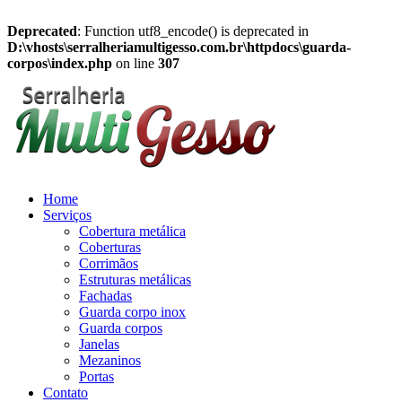
Deprecated
: Function utf8_encode() is deprecated in
D:\vhosts\serralheriamultigesso.com.br\httpdocs\guarda-
corpos\index.php
on line
307
Home
Serviços
Cobertura metálica
Coberturas
Corrimãos
Estruturas metálicas
Fachadas
Guarda corpo inox
Guarda corpos
Janelas
Mezaninos
Portas
Contato