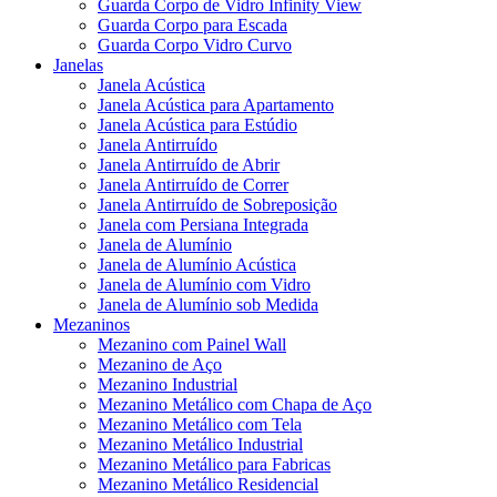
Guarda Corpo de Vidro Infinity View
Guarda Corpo para Escada
Guarda Corpo Vidro Curvo
Janelas
Janela Acústica
Janela Acústica para Apartamento
Janela Acústica para Estúdio
Janela Antirruído
Janela Antirruído de Abrir
Janela Antirruído de Correr
Janela Antirruído de Sobreposição
Janela com Persiana Integrada
Janela de Alumínio
Janela de Alumínio Acústica
Janela de Alumínio com Vidro
Janela de Alumínio sob Medida
Mezaninos
Mezanino com Painel Wall
Mezanino de Aço
Mezanino Industrial
Mezanino Metálico com Chapa de Aço
Mezanino Metálico com Tela
Mezanino Metálico Industrial
Mezanino Metálico para Fabricas
Mezanino Metálico Residencial