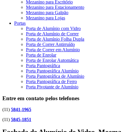
Mezanino para Escritório
Mezanino para Estacionamento
Mezanino para Galpão
Mezanino para Lojas
Portas
Porta de Alumínio com Vidro
Porta de Alumínio de Correr
Porta de Alumínio Folha Dupla
Porta de Correr Antirruído
Porta de Correr em Alumínio
Porta de Enrolar
Porta de Enrolar Automática
Porta Pantográfica
Porta Pantográfica Alumínio
Porta Pantográfica de Alumínio
Porta Pantográfica de Ferro
Porta Pivotante de Alumínio
Entre em contato pelos telefones
(11)
5841-1965
(11)
5845-1851