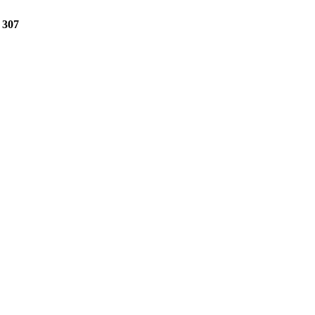
e
307