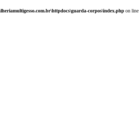
alheriamultigesso.com.br\httpdocs\guarda-corpos\index.php
on lin