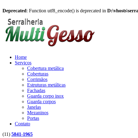
Deprecated
: Function utf8_encode() is deprecated in
D:\vhosts\serr
Home
Serviços
Cobertura metálica
Coberturas
Corrimãos
Estruturas metálicas
Fachadas
Guarda corpo inox
Guarda corpos
Janelas
Mezaninos
Portas
Contato
(11)
5841-1965