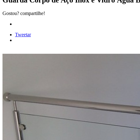
Guarda Corpo de Aço Inox e Vidro Água 
Gostou? compartilhe!
Tweetar