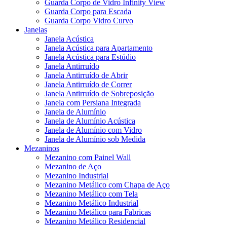
Guarda Corpo de Vidro Infinity View
Guarda Corpo para Escada
Guarda Corpo Vidro Curvo
Janelas
Janela Acústica
Janela Acústica para Apartamento
Janela Acústica para Estúdio
Janela Antirruído
Janela Antirruído de Abrir
Janela Antirruído de Correr
Janela Antirruído de Sobreposição
Janela com Persiana Integrada
Janela de Alumínio
Janela de Alumínio Acústica
Janela de Alumínio com Vidro
Janela de Alumínio sob Medida
Mezaninos
Mezanino com Painel Wall
Mezanino de Aço
Mezanino Industrial
Mezanino Metálico com Chapa de Aço
Mezanino Metálico com Tela
Mezanino Metálico Industrial
Mezanino Metálico para Fabricas
Mezanino Metálico Residencial