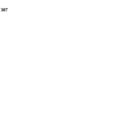
e
307