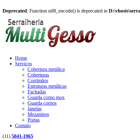
Deprecated
: Function utf8_encode() is deprecated in
D:\vhosts\serr
Home
Serviços
Cobertura metálica
Coberturas
Corrimãos
Estruturas metálicas
Fachadas
Guarda corpo inox
Guarda corpos
Janelas
Mezaninos
Portas
Contato
(11)
5841-1965