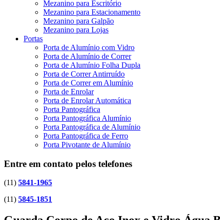
Mezanino para Escritório
Mezanino para Estacionamento
Mezanino para Galpão
Mezanino para Lojas
Portas
Porta de Alumínio com Vidro
Porta de Alumínio de Correr
Porta de Alumínio Folha Dupla
Porta de Correr Antirruído
Porta de Correr em Alumínio
Porta de Enrolar
Porta de Enrolar Automática
Porta Pantográfica
Porta Pantográfica Alumínio
Porta Pantográfica de Alumínio
Porta Pantográfica de Ferro
Porta Pivotante de Alumínio
Entre em contato pelos telefones
(11)
5841-1965
(11)
5845-1851