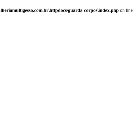
alheriamultigesso.com.br\httpdocs\guarda-corpos\index.php
on lin