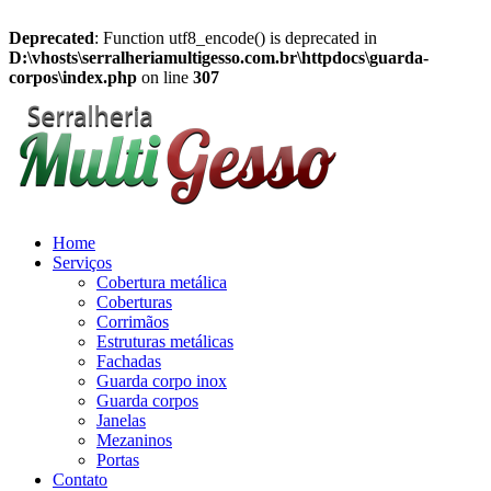
Deprecated
: Function utf8_encode() is deprecated in
D:\vhosts\serralheriamultigesso.com.br\httpdocs\guarda-
corpos\index.php
on line
307
Home
Serviços
Cobertura metálica
Coberturas
Corrimãos
Estruturas metálicas
Fachadas
Guarda corpo inox
Guarda corpos
Janelas
Mezaninos
Portas
Contato