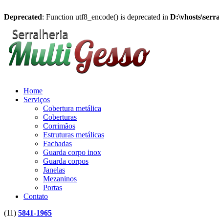
Deprecated
: Function utf8_encode() is deprecated in
D:\vhosts\serr
Home
Serviços
Cobertura metálica
Coberturas
Corrimãos
Estruturas metálicas
Fachadas
Guarda corpo inox
Guarda corpos
Janelas
Mezaninos
Portas
Contato
(11)
5841-1965