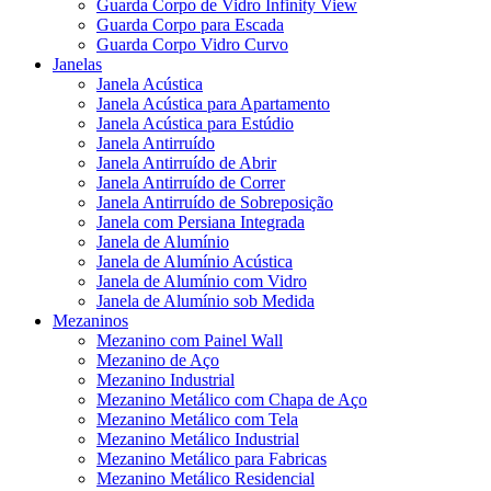
Guarda Corpo de Vidro Infinity View
Guarda Corpo para Escada
Guarda Corpo Vidro Curvo
Janelas
Janela Acústica
Janela Acústica para Apartamento
Janela Acústica para Estúdio
Janela Antirruído
Janela Antirruído de Abrir
Janela Antirruído de Correr
Janela Antirruído de Sobreposição
Janela com Persiana Integrada
Janela de Alumínio
Janela de Alumínio Acústica
Janela de Alumínio com Vidro
Janela de Alumínio sob Medida
Mezaninos
Mezanino com Painel Wall
Mezanino de Aço
Mezanino Industrial
Mezanino Metálico com Chapa de Aço
Mezanino Metálico com Tela
Mezanino Metálico Industrial
Mezanino Metálico para Fabricas
Mezanino Metálico Residencial