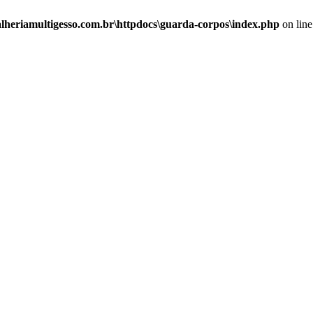
alheriamultigesso.com.br\httpdocs\guarda-corpos\index.php
on lin