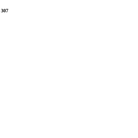
e
307