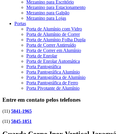
Mezanino para Escritório
Mezanino para Estacionamento
Mezanino para Galpão
Mezanino para Lojas
Portas
Porta de Alumínio com Vidro
Porta de Alumínio de Correr
Porta de Alumínio Folha Dupla
Porta de Correr Antirruído
Porta de Correr em Alumínio
Porta de Enrolar
Porta de Enrolar Automática
Porta Pantográfica
Porta Pantográfica Alumínio
Porta Pantográfica de Alumínio
Porta Pantográfica de Ferro
Porta Pivotante de Alumínio
Entre em contato pelos telefones
(11)
5841-1965
(11)
5845-1851