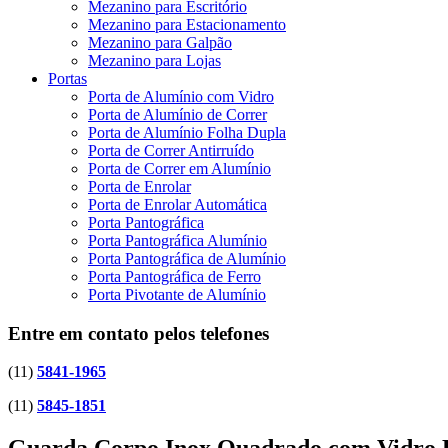
Mezanino para Escritório
Mezanino para Estacionamento
Mezanino para Galpão
Mezanino para Lojas
Portas
Porta de Alumínio com Vidro
Porta de Alumínio de Correr
Porta de Alumínio Folha Dupla
Porta de Correr Antirruído
Porta de Correr em Alumínio
Porta de Enrolar
Porta de Enrolar Automática
Porta Pantográfica
Porta Pantográfica Alumínio
Porta Pantográfica de Alumínio
Porta Pantográfica de Ferro
Porta Pivotante de Alumínio
Entre em contato pelos telefones
(11)
5841-1965
(11)
5845-1851