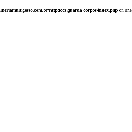
alheriamultigesso.com.br\httpdocs\guarda-corpos\index.php
on lin