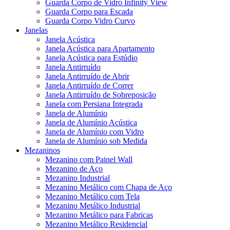
Guarda Corpo de Vidro Infinity View
Guarda Corpo para Escada
Guarda Corpo Vidro Curvo
Janelas
Janela Acústica
Janela Acústica para Apartamento
Janela Acústica para Estúdio
Janela Antirruído
Janela Antirruído de Abrir
Janela Antirruído de Correr
Janela Antirruído de Sobreposição
Janela com Persiana Integrada
Janela de Alumínio
Janela de Alumínio Acústica
Janela de Alumínio com Vidro
Janela de Alumínio sob Medida
Mezaninos
Mezanino com Painel Wall
Mezanino de Aço
Mezanino Industrial
Mezanino Metálico com Chapa de Aço
Mezanino Metálico com Tela
Mezanino Metálico Industrial
Mezanino Metálico para Fabricas
Mezanino Metálico Residencial