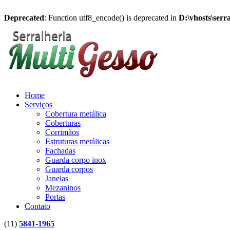
Deprecated
: Function utf8_encode() is deprecated in
D:\vhosts\serr
Home
Serviços
Cobertura metálica
Coberturas
Corrimãos
Estruturas metálicas
Fachadas
Guarda corpo inox
Guarda corpos
Janelas
Mezaninos
Portas
Contato
(11)
5841-1965