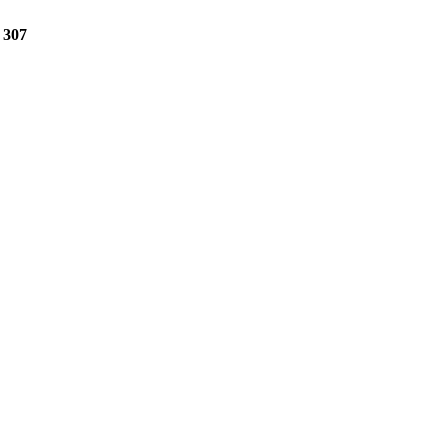
e
307