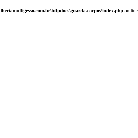
alheriamultigesso.com.br\httpdocs\guarda-corpos\index.php
on lin