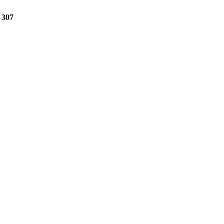
e
307