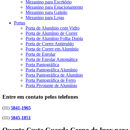
Mezanino para Escritório
Mezanino para Estacionamento
Mezanino para Galpão
Mezanino para Lojas
Portas
Porta de Alumínio com Vidro
Porta de Alumínio de Correr
Porta de Alumínio Folha Dupla
Porta de Correr Antirruído
Porta de Correr em Alumínio
Porta de Enrolar
Porta de Enrolar Automática
Porta Pantográfica
Porta Pantográfica Alumínio
Porta Pantográfica de Alumínio
Porta Pantográfica de Ferro
Porta Pivotante de Alumínio
Entre em contato pelos telefones
(11)
5841-1965
(11)
5845-1851