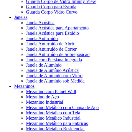
Guarda Corpo de Vidro Infinity View
Guarda Corpo para Escada
Guarda Corpo Vidro Curvo
Janelas
Janela Acústica
Janela Acústica para Apartamento
Janela Acústica para Estúdio
Janela Antirruído
Janela Antirruído de Abrir
Janela Antirruído de Correr
Janela Antirruído de Sobreposição
Janela com Persiana Integrada
Janela de Alumínio
Janela de Alumínio Acústica
Janela de Alumínio com Vidro
Janela de Alumínio sob Medida
Mezaninos
Mezanino com Painel Wall
Mezanino de Aço
Mezanino Industrial
Mezanino Metálico com Chapa de Aço
Mezanino Metálico com Tela
Mezanino Metálico Industrial
Mezanino Metálico para Fabricas
Mezanino Metálico Residencial