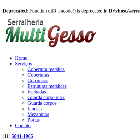
Deprecated
: Function utf8_encode() is deprecated in
D:\vhosts\serr
Home
Serviços
Cobertura metálica
Coberturas
Corrimãos
Estruturas metálicas
Fachadas
Guarda corpo inox
Guarda corpos
Janelas
Mezaninos
Portas
Contato
(11)
5841-1965