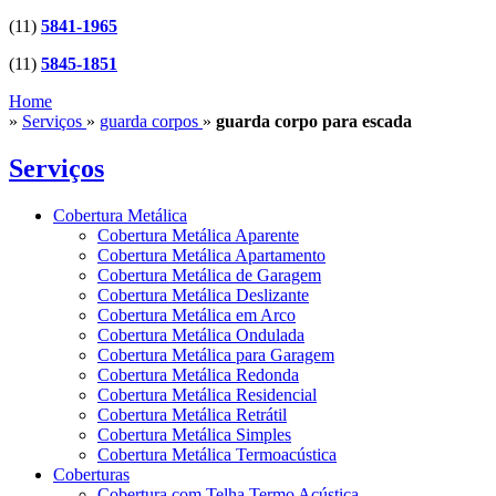
(11)
5841-1965
(11)
5845-1851
Home
»
Serviços
»
guarda corpos
»
guarda corpo para escada
Serviços
Cobertura Metálica
Cobertura Metálica Aparente
Cobertura Metálica Apartamento
Cobertura Metálica de Garagem
Cobertura Metálica Deslizante
Cobertura Metálica em Arco
Cobertura Metálica Ondulada
Cobertura Metálica para Garagem
Cobertura Metálica Redonda
Cobertura Metálica Residencial
Cobertura Metálica Retrátil
Cobertura Metálica Simples
Cobertura Metálica Termoacústica
Coberturas
Cobertura com Telha Termo Acústica