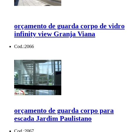
orçamento de guarda corpo de vidro
infinity view Granja Viana
Cod.:
2066
orçamento de guarda corpo para
escada Jardim Paulistano
Cod.:
2067