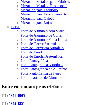
Mezanino Metálico para Fabricas
Mezanino Metálico Residencial
Mezanino para Escritório
Mezanino para Estacionamento
Mezanino para Galpão
Mezanino para Lojas
Portas
Porta de Alumínio com Vidro
Porta de Alumínio de Correr
Porta de Alumínio Folha Dupla
Porta de Correr Antirruído
Porta de Correr em Alumínio
Porta de Enrolar
Porta de Enrolar Automática
Porta Pantográfica
Porta Pantográfica Alumínio
Porta Pantográfica de Alumínio
Porta Pantográfica de Ferro
Porta Pivotante de Alumínio
Entre em contato pelos telefones
(11)
5841-1965
(11)
5845-1851