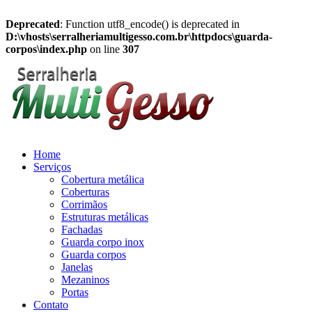
Deprecated
: Function utf8_encode() is deprecated in
D:\vhosts\serralheriamultigesso.com.br\httpdocs\guarda-
corpos\index.php
on line
307
Home
Serviços
Cobertura metálica
Coberturas
Corrimãos
Estruturas metálicas
Fachadas
Guarda corpo inox
Guarda corpos
Janelas
Mezaninos
Portas
Contato