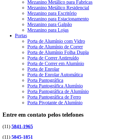
Mezanino Metálico para Fabricas
Mezanino Metálico Residencial
Mezanino para Escritório
Mezanino para Estacionamento
Mezanino para Galpão
Mezanino para Lojas
Portas
Porta de Alumínio com Vidro
Porta de Alumínio de Correr
Porta de Alumínio Folha Dupla
Porta de Correr Antirruído
Porta de Correr em Alumínio
Porta de Enrolar
Porta de Enrolar Automática
Porta Pantográfica
Porta Pantográfica Alumínio
Porta Pantográfica de Alumínio
Porta Pantográfica de Ferro
Porta Pivotante de Alumínio
Entre em contato pelos telefones
(11)
5841-1965
(11)
5845-1851