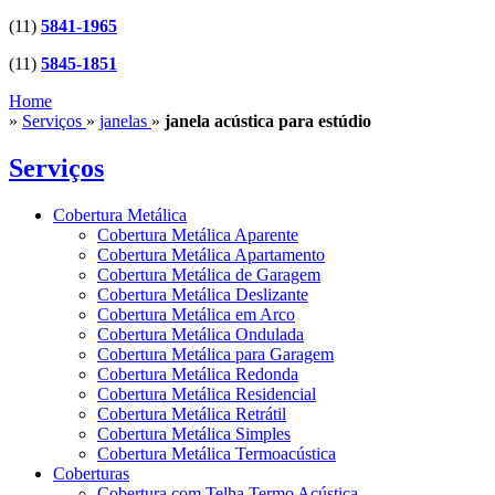
(11)
5841-1965
(11)
5845-1851
Home
»
Serviços
»
janelas
»
janela acústica para estúdio
Serviços
Cobertura Metálica
Cobertura Metálica Aparente
Cobertura Metálica Apartamento
Cobertura Metálica de Garagem
Cobertura Metálica Deslizante
Cobertura Metálica em Arco
Cobertura Metálica Ondulada
Cobertura Metálica para Garagem
Cobertura Metálica Redonda
Cobertura Metálica Residencial
Cobertura Metálica Retrátil
Cobertura Metálica Simples
Cobertura Metálica Termoacústica
Coberturas
Cobertura com Telha Termo Acústica