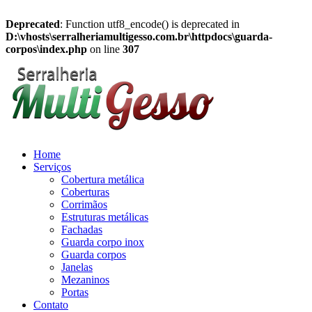
Deprecated
: Function utf8_encode() is deprecated in
D:\vhosts\serralheriamultigesso.com.br\httpdocs\guarda-
corpos\index.php
on line
307
Home
Serviços
Cobertura metálica
Coberturas
Corrimãos
Estruturas metálicas
Fachadas
Guarda corpo inox
Guarda corpos
Janelas
Mezaninos
Portas
Contato