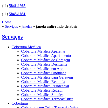
(11)
5841-1965
(11)
5845-1851
Home
»
Serviços
»
janelas
»
janela antirruído de abrir
Serviços
Cobertura Metálica
Cobertura Metálica Aparente
Cobertura Metálica Apartamento
Cobertura Metálica de Garagem
Cobertura Metálica Deslizante
Cobertura Metálica em Arco
Cobertura Metálica Ondulada
Cobertura Metálica para Garagem
Cobertura Metálica Redonda
Cobertura Metálica Residencial
Cobertura Metálica Retrátil
Cobertura Metálica Simples
Cobertura Metálica Termoacústica
Coberturas
Cobertura com Telha Termo Acústica