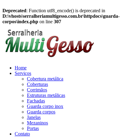
Deprecated
: Function utf8_encode() is deprecated in
D:\vhosts\serralheriamultigesso.com.br\httpdocs\guarda-
corpos\index.php
on line
307
Home
Serviços
Cobertura metálica
Coberturas
Corrimãos
Estruturas metálicas
Fachadas
Guarda corpo inox
Guarda corpos
Janelas
Mezaninos
Portas
Contato