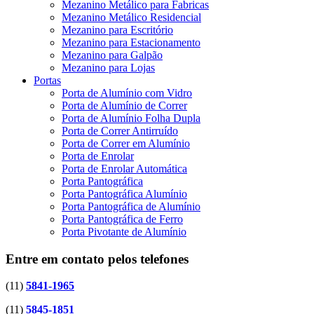
Mezanino Metálico para Fabricas
Mezanino Metálico Residencial
Mezanino para Escritório
Mezanino para Estacionamento
Mezanino para Galpão
Mezanino para Lojas
Portas
Porta de Alumínio com Vidro
Porta de Alumínio de Correr
Porta de Alumínio Folha Dupla
Porta de Correr Antirruído
Porta de Correr em Alumínio
Porta de Enrolar
Porta de Enrolar Automática
Porta Pantográfica
Porta Pantográfica Alumínio
Porta Pantográfica de Alumínio
Porta Pantográfica de Ferro
Porta Pivotante de Alumínio
Entre em contato pelos telefones
(11)
5841-1965
(11)
5845-1851