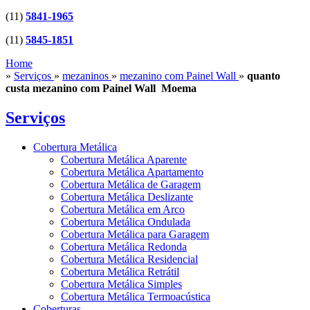
(11)
5841-1965
(11)
5845-1851
Home
»
Serviços
»
mezaninos
»
mezanino com Painel Wall
»
quanto
custa mezanino com Painel Wall Moema
Serviços
Cobertura Metálica
Cobertura Metálica Aparente
Cobertura Metálica Apartamento
Cobertura Metálica de Garagem
Cobertura Metálica Deslizante
Cobertura Metálica em Arco
Cobertura Metálica Ondulada
Cobertura Metálica para Garagem
Cobertura Metálica Redonda
Cobertura Metálica Residencial
Cobertura Metálica Retrátil
Cobertura Metálica Simples
Cobertura Metálica Termoacústica
Coberturas