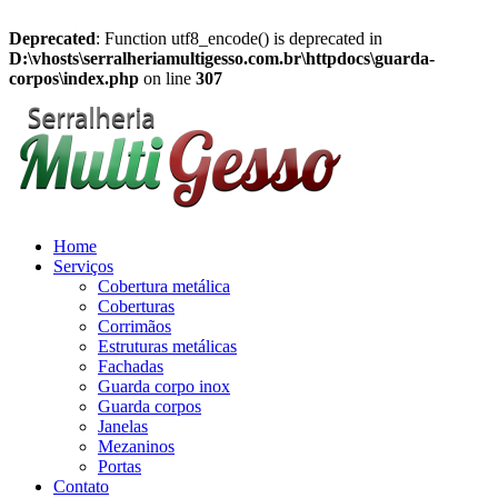
Deprecated
: Function utf8_encode() is deprecated in
D:\vhosts\serralheriamultigesso.com.br\httpdocs\guarda-
corpos\index.php
on line
307
Home
Serviços
Cobertura metálica
Coberturas
Corrimãos
Estruturas metálicas
Fachadas
Guarda corpo inox
Guarda corpos
Janelas
Mezaninos
Portas
Contato