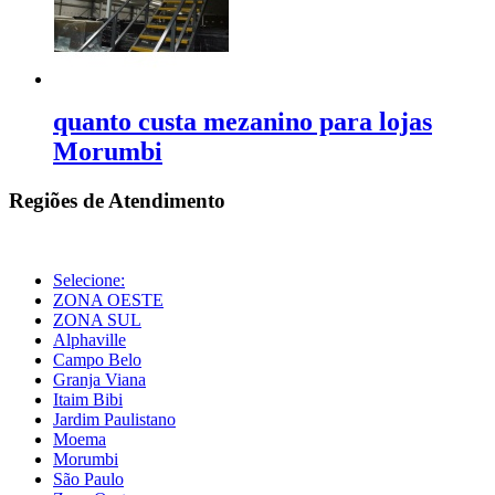
quanto custa mezanino para lojas
Morumbi
Regiões de Atendimento
Selecione:
ZONA OESTE
ZONA SUL
Alphaville
Campo Belo
Granja Viana
Itaim Bibi
Jardim Paulistano
Moema
Morumbi
São Paulo