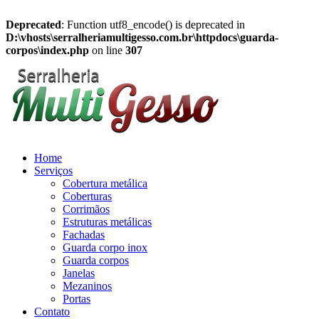
Deprecated
: Function utf8_encode() is deprecated in
D:\vhosts\serralheriamultigesso.com.br\httpdocs\guarda-
corpos\index.php
on line
307
Home
Serviços
Cobertura metálica
Coberturas
Corrimãos
Estruturas metálicas
Fachadas
Guarda corpo inox
Guarda corpos
Janelas
Mezaninos
Portas
Contato