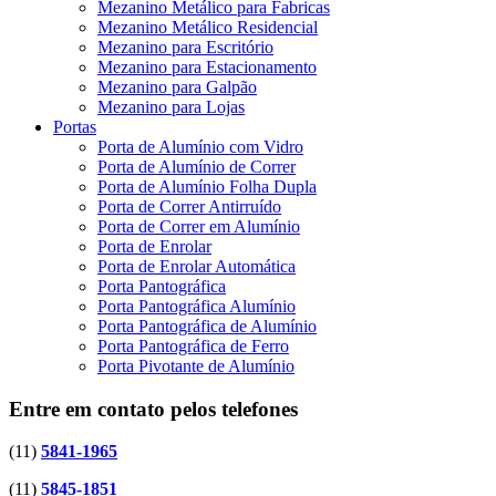
Mezanino Metálico para Fabricas
Mezanino Metálico Residencial
Mezanino para Escritório
Mezanino para Estacionamento
Mezanino para Galpão
Mezanino para Lojas
Portas
Porta de Alumínio com Vidro
Porta de Alumínio de Correr
Porta de Alumínio Folha Dupla
Porta de Correr Antirruído
Porta de Correr em Alumínio
Porta de Enrolar
Porta de Enrolar Automática
Porta Pantográfica
Porta Pantográfica Alumínio
Porta Pantográfica de Alumínio
Porta Pantográfica de Ferro
Porta Pivotante de Alumínio
Entre em contato pelos telefones
(11)
5841-1965
(11)
5845-1851