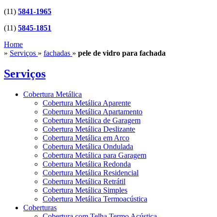
(11)
5841-1965
(11)
5845-1851
Home
»
Serviços
»
fachadas
»
pele de vidro para fachada
Serviços
Cobertura Metálica
Cobertura Metálica Aparente
Cobertura Metálica Apartamento
Cobertura Metálica de Garagem
Cobertura Metálica Deslizante
Cobertura Metálica em Arco
Cobertura Metálica Ondulada
Cobertura Metálica para Garagem
Cobertura Metálica Redonda
Cobertura Metálica Residencial
Cobertura Metálica Retrátil
Cobertura Metálica Simples
Cobertura Metálica Termoacústica
Coberturas
Cobertura com Telha Termo Acústica