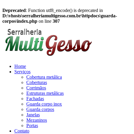
Deprecated
: Function utf8_encode() is deprecated in
D:\vhosts\serralheriamultigesso.com.br\httpdocs\guarda-
corpos\index.php
on line
307
Home
Serviços
Cobertura metálica
Coberturas
Corrimãos
Estruturas metálicas
Fachadas
Guarda corpo inox
Guarda corpos
Janelas
Mezaninos
Portas
Contato