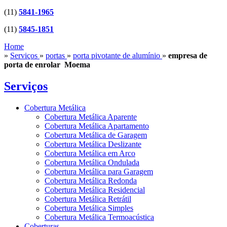
(11)
5841-1965
(11)
5845-1851
Home
»
Serviços
»
portas
»
porta pivotante de alumínio
»
empresa de
porta de enrolar Moema
Serviços
Cobertura Metálica
Cobertura Metálica Aparente
Cobertura Metálica Apartamento
Cobertura Metálica de Garagem
Cobertura Metálica Deslizante
Cobertura Metálica em Arco
Cobertura Metálica Ondulada
Cobertura Metálica para Garagem
Cobertura Metálica Redonda
Cobertura Metálica Residencial
Cobertura Metálica Retrátil
Cobertura Metálica Simples
Cobertura Metálica Termoacústica
Coberturas