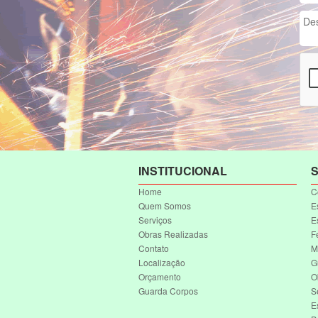
INSTITUCIONAL
S
Home
C
Quem Somos
E
Serviços
E
Obras Realizadas
F
Contato
M
Localização
G
Orçamento
O
Guarda Corpos
S
E