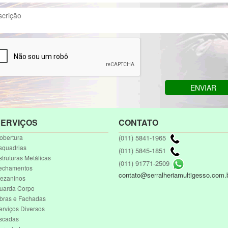
ERVIÇOS
CONTATO
(011) 5841-1965
obertura
squadrias
(011) 5845-1851
struturas Metálicas
(011) 91771-2509
echamentos
contato@serralheriamultigesso.com.
ezaninos
uarda Corpo
bras e Fachadas
erviços Diversos
scadas