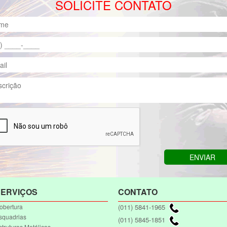
SOLICITE CONTATO
ERVIÇOS
CONTATO
(011) 5841-1965
obertura
squadrias
(011) 5845-1851
struturas Metálicas