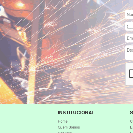
INSTITUCIONAL
S
Home
C
Quem Somos
E
Serviços
E