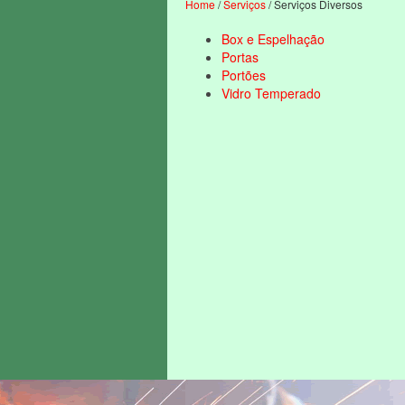
Home
/
Serviços
/ Serviços Diversos
Box e Espelhação
Portas
Portões
Vidro Temperado