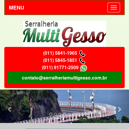
MENU
(011) 5841-1965
(011) 5845-1851
(011) 91771-2509
contato@serralheriamultigesso.com.br
Previous
Nex